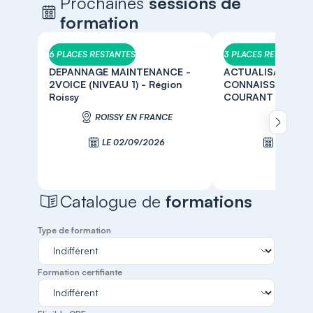
Prochaines
sessions de
formation
6 PLACES RESTANTES
3 PLACES RESTANTES
DEPANNAGE MAINTENANCE -
ACTUALISATION 
2VOICE (NIVEAU 1) - Région
CONNAISSANCES 
Roissy
COURANT FAIBLE - 
ROISSY EN FRANCE
NI
Défiler 
LE 02/09/2026
LE 03/0
S'inscrire
S'inscr
Catalogue de
formations
Type de formation
Formation certifiante