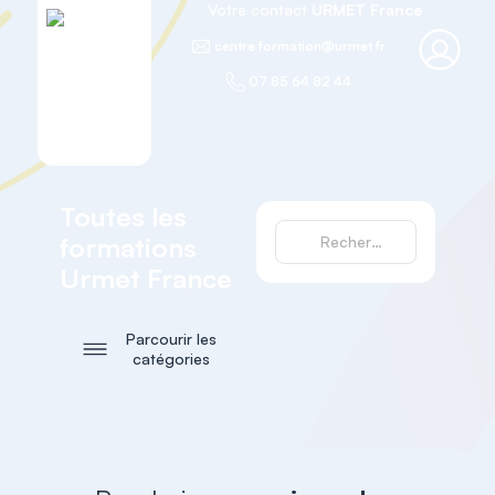
Votre contact
URMET France
centre.formation@urmet.fr
07 85 64 82 44
Toutes les
formations
Urmet France
Parcourir les
catégories